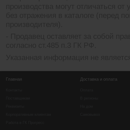
производства могут отличаться от
без отражения в каталоге (перед 
производителя).
- Продавец оставляет за собой пра
согласно ст.485 п.3 ГК РФ.
Указанная информация не являетс
Главная
Доставка и оплата
Контакты
Оплата
Поставщикам
В регионы
Реквизиты
На дом
Корпоративным клиентам
Самовывоз
Работа в ГК Прогресс