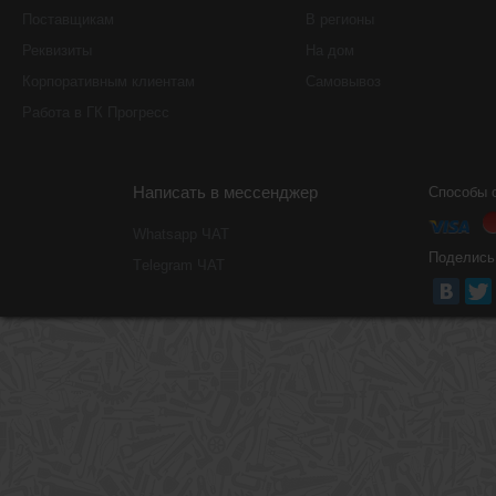
Поставщикам
В регионы
Реквизиты
На дом
Корпоративным клиентам
Самовывоз
Работа в ГК Прогресс
Написать в мессенджер
Способы 
Whatsapp ЧАТ
Поделись
Тelegram ЧАТ