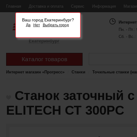
Главная
Доставка и оплата
Сервис
Информация
Магаз
Ваш город Екатеринбург?
Интернет
Да
Нет
Выбрать город
Пн. - Пт.: 
Сб. - Вс.:
Екатеринбург
Каталог товаров
Интернет магазин «Прогресс»
Станки
Точильные станки (на
Станок заточный 
ELITECH СТ 300PС