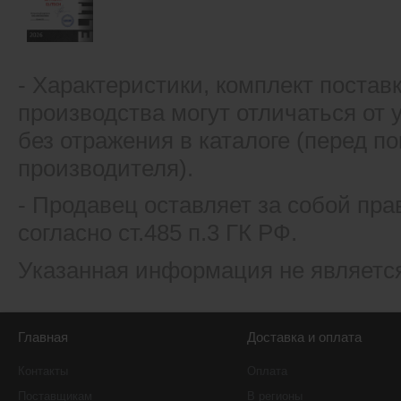
- Xарактеристики, комплект постав
производства могут отличаться от
без отражения в каталоге (перед 
производителя).
- Продавец оставляет за собой пра
согласно ст.485 п.3 ГК РФ.
Указанная информация не являетс
Главная
Доставка и оплата
Контакты
Оплата
Поставщикам
В регионы