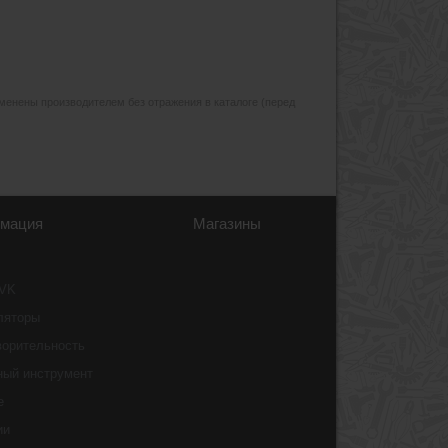
изменены производителем без отражения в каталоге (перед
мация
Магазины
 VK
ляторы
ворительность
ный инструмент
e
ии