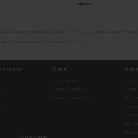
Упаковка
 товара, а так же место производства могут отличаться от указанных или могут быть 
тра цены товара под заказ, согласно ст.485 п.3 ГК РФ.
а и оплата
Сервис
Инфор
Статус ремонта
Статьи
ы
Правила торговли
Группа
Наш сервисный центр
Кальку
оз
Благот
Старин
YouTub
Ваканс
Способы оплаты