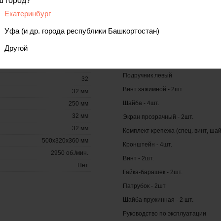
ш город?
Екатеринбург
Комплектация
1000
Уфа (и др. города республики Башкортостан)
Электроточило
250
Другой
Шлифовальный круг - 2шт.
Коробка
Подручник правый
Нет
Подручник левый
32
Винт зажимной - 2шт.
32 мм
Шайба - 4шт.
250 мм
32 мм
Экран прозрачный - 2шт.
32 мм
Комплект крепежа (спец. винт, шай
500x320x360 мм
Кронштейн - 4шт.
2950 об./мин.
Винт - 2шт.
Нет
Гайка-барашек - 2шт.
Патрубок - 2шт
Шайба пружинная - 2 шт.
Руководство по эксплуатации