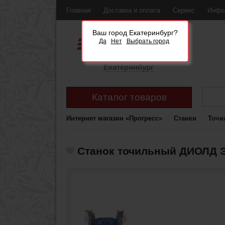
Главная
Доставка и оплата
Сервис
Инфо
Ваш город Екатеринбург?
Да
Нет
Выбрать город
Екатеринбург
Каталог товаров
Интернет магазин «Прогресс»
Станки
Точи
Станок точильный ДИОЛД Э