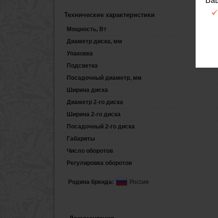
Ва
Технические характеристики
Мощность, Вт
Диаметр диска, мм
Упаковка
Подсветка
Посадочный диаметр, мм
Ширина диска
Диаметр 2-го диска
Ширина 2-го диска
Посадочный 2-го диска
Габариты
Число оборотов
Регулировка оборотов
Родина бренда:
Россия