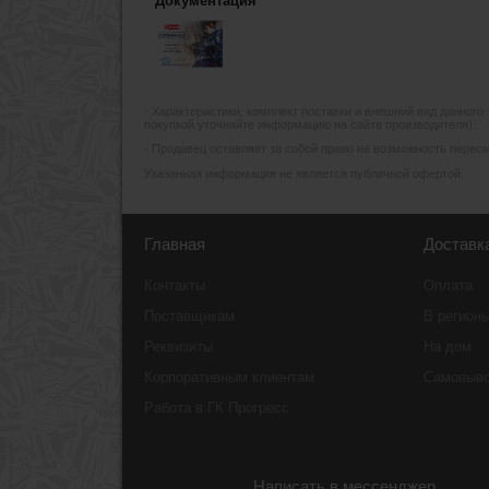
Документация
- Xарактеристики, комплект поставки и внешний вид данного
покупкой уточняйте информацию на сайте производителя).
- Продавец оставляет за собой право на возможность пересмо
Указанная информация не является публичной офертой.
Главная
Доставк
Контакты
Оплата
Поставщикам
В регион
Реквизиты
На дом
Корпоративным клиентам
Самовыв
Работа в ГК Прогресс
Написать в мессенджер