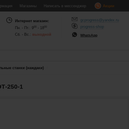
рмация
Магазины
Написать в мессенджер
Акции
gcprogress@yandex.ru
Интернет магазин:
progress-shop
00
00
Пн. - Пт.: 9
- 18
Сб. - Вс.:
выходной
WhatsApp
льные станки (наждаки)
Т-250-1