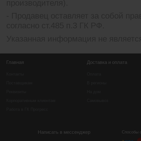
производителя).
- Продавец оставляет за собой пра
согласно ст.485 п.3 ГК РФ.
Указанная информация не являетс
Главная
Доставка и оплата
Контакты
Оплата
Поставщикам
В регионы
Реквизиты
На дом
Корпоративным клиентам
Самовывоз
Работа в ГК Прогресс
Написать в мессенджер
Способы 