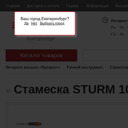
Главная
Доставка и оплата
Сервис
Информация
Магаз
Ваш город Екатеринбург?
Интернет
Да
Нет
Выбрать город
Пн. - Пт.: 
Сб. - Вс.:
Екатеринбург
Каталог товаров
Интернет магазин «Прогресс»
Ручной инструмент
Строител
Стамеска STURM 10