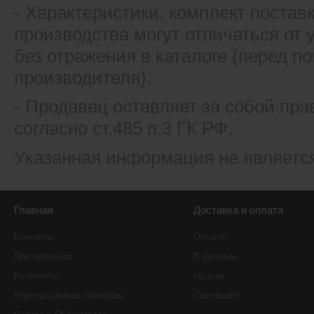
- Xарактеристики, комплект постав
производства могут отличаться от
без отражения в каталоге (перед 
производителя).
- Продавец оставляет за собой пра
согласно ст.485 п.3 ГК РФ.
Указанная информация не являетс
Главная
Доставка и оплата
Контакты
Оплата
Поставщикам
В регионы
Реквизиты
На дом
Корпоративным клиентам
Самовывоз