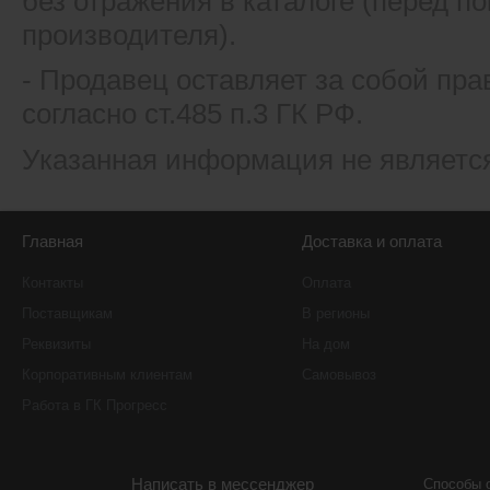
без отражения в каталоге (перед 
производителя).
- Продавец оставляет за собой пра
согласно ст.485 п.3 ГК РФ.
Указанная информация не являетс
Главная
Доставка и оплата
Контакты
Оплата
Поставщикам
В регионы
Реквизиты
На дом
Корпоративным клиентам
Самовывоз
Работа в ГК Прогресс
Написать в мессенджер
Способы 