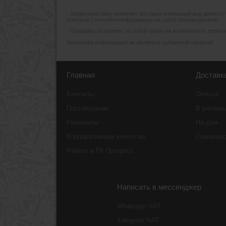
- Xарактеристики, комплект поставки и внешний вид данного
покупкой уточняйте информацию на сайте производителя).
- Продавец оставляет за собой право на возможность пересмо
Указанная информация не является публичной офертой.
Главная
Доставк
Контакты
Оплата
Поставщикам
В регион
Реквизиты
На дом
Корпоративным клиентам
Самовыв
Работа в ГК Прогресс
Написать в мессенджер
Whatsapp ЧАТ
Тelegram ЧАТ