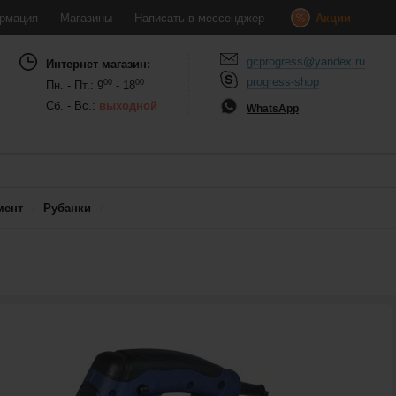
рмация
Магазины
Написать в мессенджер
Акции
gcprogress@yandex.ru
Интернет магазин:
progress-shop
00
00
Пн. - Пт.: 9
- 18
Сб. - Вс.:
выходной
WhatsApp
мент
Рубанки