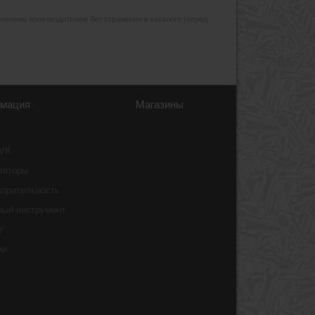
изменены производителем без отражения в каталоге (перед
мация
Магазины
 VK
ляторы
ворительность
ный инструмент
e
ии