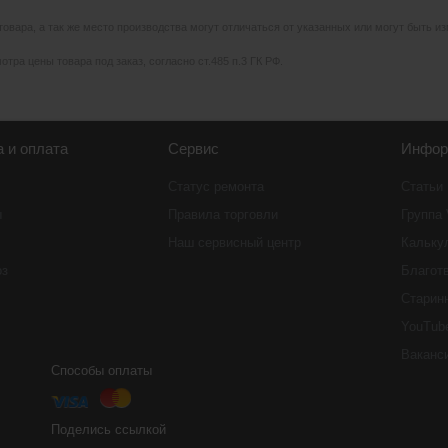
 товара, а так же место производства могут отличаться от указанных или могут быть 
тра цены товара под заказ, согласно ст.485 п.3 ГК РФ.
а и оплата
Сервис
Инфор
Статус ремонта
Статьи
ы
Правила торговли
Группа
Наш сервисный центр
Кальку
оз
Благот
Старин
YouTub
Ваканс
Способы оплаты
Поделись ссылкой