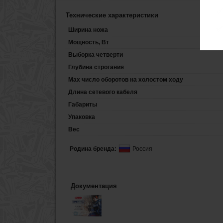
Технические характеристики
Ширина ножа
Мощность, Вт
Выборка четверти
Глубина строгания
Max число оборотов на холостом ходу
Длина сетевого кабеля
Габариты
Упаковка
Вес
Родина бренда:
Россия
Документация