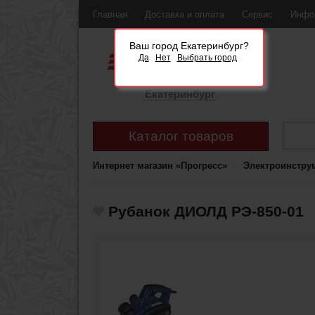
Главная
Доставка и оплата
Сервис
Инфо
Ваш город Екатеринбург?
Да
Нет
Выбрать город
Екатеринбург
Каталог товаров
Интернет магазин «Прогресс»
Электроинстру
Рубанок ДИОЛД РЭ-850-01