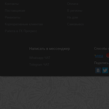
Контакты
Оплата
Поставщикам
В регионы
Реквизиты
На дом
Корпоративным клиентам
Самовывоз
Работа в ГК Прогресс
Написать в мессенджер
Способы 
Whatsapp ЧАТ
Поделись
Тelegram ЧАТ