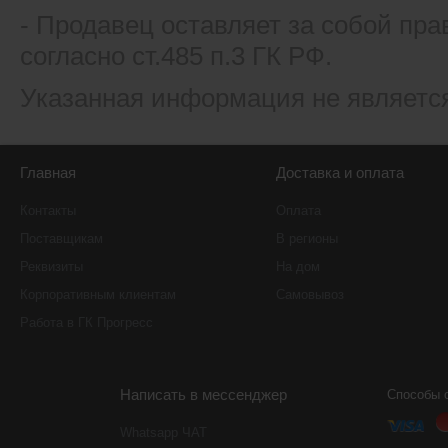
- Продавец оставляет за собой пра
согласно ст.485 п.3 ГК РФ.
Указанная информация не являетс
Главная
Доставка и оплата
Контакты
Оплата
Поставщикам
В регионы
Реквизиты
На дом
Корпоративным клиентам
Самовывоз
Работа в ГК Прогресс
Написать в мессенджер
Способы 
Whatsapp ЧАТ