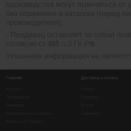
производства могут отличаться от
без отражения в каталоге (перед 
производителя).
- Продавец оставляет за собой пра
согласно ст.485 п.3 ГК РФ.
Указанная информация не являетс
Главная
Доставка и оплата
Контакты
Оплата
Поставщикам
В регионы
Реквизиты
На дом
Корпоративным клиентам
Самовывоз
Работа в ГК Прогресс