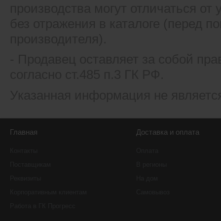
производства могут отличаться от
без отражения в каталоге (перед 
производителя).
- Продавец оставляет за собой пра
согласно ст.485 п.3 ГК РФ.
Указанная информация не являетс
Главная
Доставка и оплата
Контакты
Оплата
Поставщикам
В регионы
Реквизиты
На дом
Корпоративным клиентам
Самовывоз
Работа в ГК Прогресс