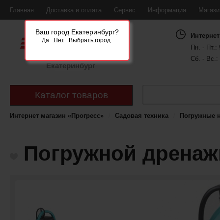
Главная
Доставка и оплата
Сервис
Информация
Магаз
Ваш город Екатеринбург?
Интернет
Да
Нет
Выбрать город
Пн. - Пт.: 
Сб. - Вс.:
Екатеринбург
Каталог товаров
Интернет магазин «Прогресс»
Садовая техника
Погружные 
Погружной дренажн