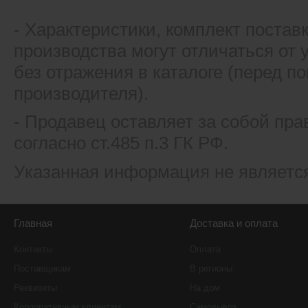
- Xарактеристики, комплект постав
производства могут отличаться от
без отражения в каталоге (перед 
производителя).
- Продавец оставляет за собой пра
согласно ст.485 п.3 ГК РФ.
Указанная информация не являетс
Главная
Доставка и оплата
Контакты
Оплата
Поставщикам
В регионы
Реквизиты
На дом
Корпоративным клиентам
Самовывоз