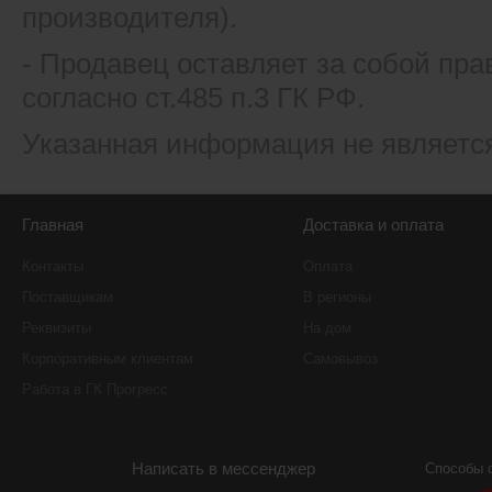
производителя).
- Продавец оставляет за собой пра
согласно ст.485 п.3 ГК РФ.
Указанная информация не являетс
Главная
Доставка и оплата
Контакты
Оплата
Поставщикам
В регионы
Реквизиты
На дом
Корпоративным клиентам
Самовывоз
Работа в ГК Прогресс
Написать в мессенджер
Способы 