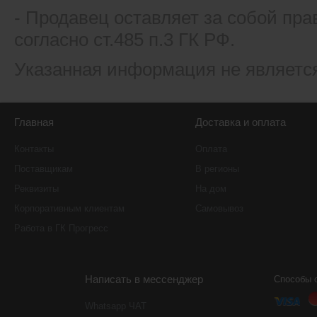
- Продавец оставляет за собой пра
согласно ст.485 п.3 ГК РФ.
Указанная информация не являетс
Главная
Доставка и оплата
Контакты
Оплата
Поставщикам
В регионы
Реквизиты
На дом
Корпоративным клиентам
Самовывоз
Работа в ГК Прогресс
Написать в мессенджер
Способы 
Whatsapp ЧАТ