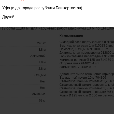
отдельных частей, что обеспечивает быстрый монтаж и разборку
Уфа (и др. города республики Башкортостан)
кг/м2 по EN 1004
з панели пропитанной фенольной смолой
Другой
у они свободно проходят через дверные проемы в собранном сос
высоты 11,80 м (для наружных работ максимум 10 м по EN 100
Комплектация
Складной база (вертикальная и скла
240 кг
Вертикальная рама 1 м 915023 2 шт.
Помост 2,00 х 0,60 м 911001 1 шт.
3.8 м
Диагональная перекладина 912800 1
Алюминий
Горизонтальная перекладина 912206
Комплект роликов Ø 125 мм 714169 1
1.8 м
Опорная пята 914026 4 шт.
Замыкатель 704405 8 шт.
2.8 м
Дополнительное оснащение (приобр
2 x 0,6 м
Балластный грузик 10 кг 704306
Стабилизационный комплект 1,20 м 
Нет
Страховочный зажим горизонтальной
Нет
Стабилизационный комплект 1,50 м 
Страховочный зажим площадки М5 х
обычные
Ролик Ø 125 мм или Ø 150 мм регулир
69 кг