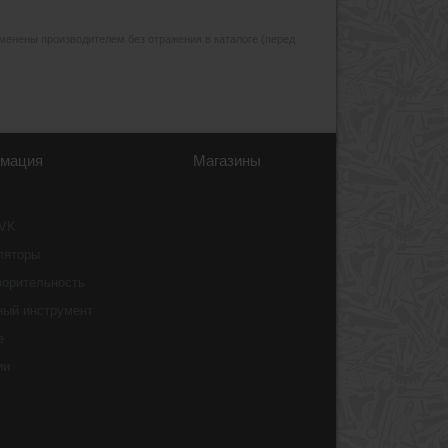
изменены производителем без отражения в каталоге (перед
мация
Магазины
 VK
ляторы
ворительность
ный инструмент
e
ии