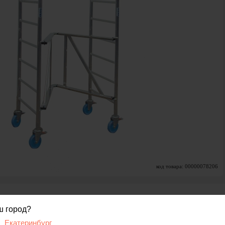
код товара: 00000078206
вис
Отзывы, вопросы
ш город?
Екатеринбург