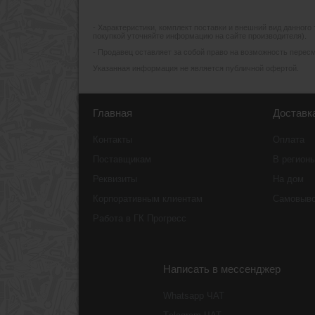
- Xарактеристики, комплект поставки и внешний вид данного
покупкой уточняйте информацию на сайте производителя).
- Продавец оставляет за собой право на возможность пересмо
Указанная информация не является публичной офертой.
Главная
Доставк
Контакты
Оплата
Поставщикам
В регион
Реквизиты
На дом
Корпоративным клиентам
Самовыв
Работа в ГК Прогресс
Написать в мессенджер
Whatsapp ЧАТ