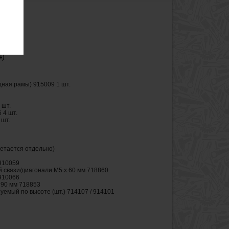
тоянии
4)
дная рамы) 915009 1 шт.
 шт.
 4 шт.
 шт.
етается отдельно)
910059
 связи/диагонали М5 х 60 мм 718860
910066
 90 мм 718853
уемый по высоте (шт.) 714107 / 914101