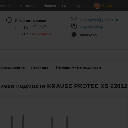
рмация
Магазины
Написать в мессенджер
Акции
gcprogress@yandex.ru
Интернет магазин:
progress-shop
00
00
Пн. - Пт.: 9
- 18
Сб. - Вс.:
выходной
WhatsApp
оборудование
Лестницы
Передвижные подмости
еся подмости KRAUSE PROTEC XS 92012