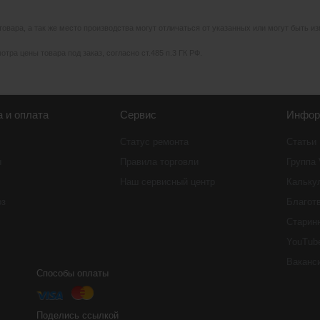
 товара, а так же место производства могут отличаться от указанных или могут быть 
тра цены товара под заказ, согласно ст.485 п.3 ГК РФ.
а и оплата
Сервис
Инфор
Статус ремонта
Статьи
ы
Правила торговли
Группа
Наш сервисный центр
Кальку
оз
Благот
Старин
YouTub
Ваканс
Способы оплаты
Поделись ссылкой