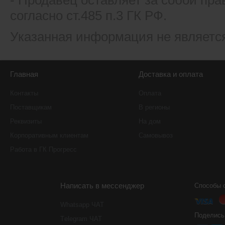
- Продавец оставляет за собой пра
согласно ст.485 п.3 ГК РФ.
Указанная информация не являетс
Главная
Доставка и оплата
Контакты
Оплата
Поставщикам
В регионы
Реквизиты
На дом
Корпоративным клиентам
Самовывоз
Работа в ГК Прогресс
Написать в мессенджер
Способы 
Whatsapp ЧАТ
Поделись
Тelegram ЧАТ