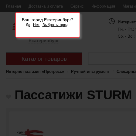
Главная
Доставка и оплата
Сервис
Информация
Магаз
Ваш город Екатеринбург?
Интернет
Да
Нет
Выбрать город
Пн. - Пт.: 
Сб. - Вс.:
Екатеринбург
Каталог товаров
Интернет магазин «Прогресс»
Ручной инструмент
Слесарны
Пассатижи STURM 1