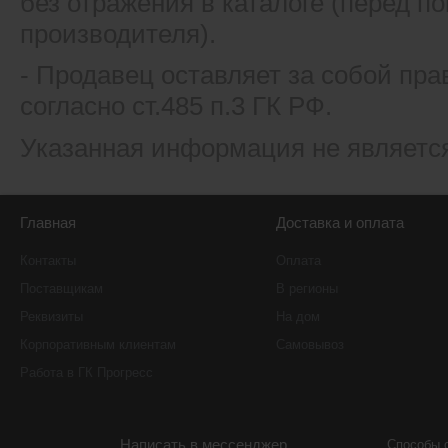
без отражения в каталоге (перед 
производителя).
- Продавец оставляет за собой пра
согласно ст.485 п.3 ГК РФ.
Указанная информация не являетс
Главная
Доставка и оплата
Контакты
Оплата
Поставщикам
В регионы
Реквизиты
На дом
Корпоративным клиентам
Самовывоз
Работа в ГК Прогресс
Написать в мессенджер
Способы 