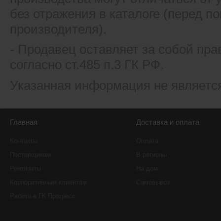
без отражения в каталоге (перед 
производителя).
- Продавец оставляет за собой пра
согласно ст.485 п.3 ГК РФ.
Указанная информация не являетс
Главная
Доставка и оплата
Контакты
Оплата
Поставщикам
В регионы
Реквизиты
На дом
Корпоративным клиентам
Самовывоз
Работа в ГК Прогресс