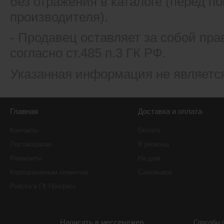
без отражения в каталоге (перед 
производителя).
- Продавец оставляет за собой пра
согласно ст.485 п.3 ГК РФ.
Указанная информация не являетс
Главная
Доставка и оплата
Контакты
Оплата
Поставщикам
В регионы
Реквизиты
На дом
Корпоративным клиентам
Самовывоз
Работа в ГК Прогресс
Написать в мессенджер
Способы 