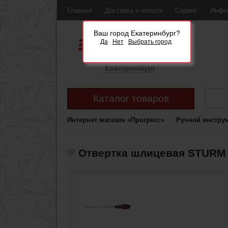
Главная
Доставка и оплата
Сервис
Инфо
Ваш город Екатеринбург?
Да
Нет
Выбрать город
Екатеринбург
Каталог товаров
Интернет магазин «Прогресс»
Ручной инстру
Отвертка шлицевая STURM 