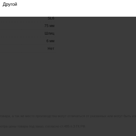
Другой
SL6
75 мм
Шлиц
6 мм
Нет
 товара, а так же место производства могут отличаться от указанных или могут быть 
тра цены товара под заказ, согласно ст.485 п.3 ГК РФ.