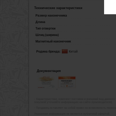
Технические характеристики
Размер наконечника
Длина
Тип отвертки
Шлиц (ширина)
Магнитный наконечник
Родина бренда:
Китай
Документация
- Xарактеристики, комплект поставки и внешний вид данного
покупкой уточняйте информацию на сайте производителя).
- Продавец оставляет за собой право на возможность пересмо
Указанная информация не является публичной офертой.