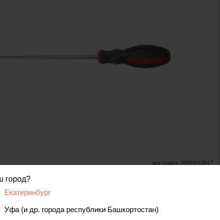
код товара: 00000015017
ш город?
Екатеринбург
вис
Отзывы, вопросы
Уфа (и др. города республики Башкортостан)