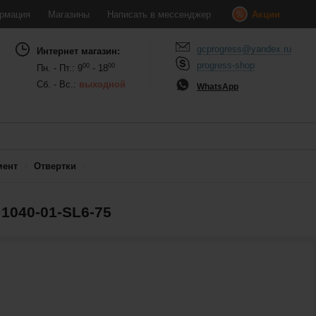
рмация
Магазины
Написать в мессенджер
Акции
gcprogress@yandex.ru
Интернет магазин:
progress-shop
00
00
Пн. - Пт.: 9
- 18
Сб. - Вс.:
выходной
WhatsApp
мент
Отвертки
1040-01-SL6-75