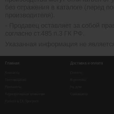
без отражения в каталоге (перед 
производителя).
- Продавец оставляет за собой пра
согласно ст.485 п.3 ГК РФ.
Указанная информация не являетс
Главная
Доставка и оплата
Контакты
Оплата
Поставщикам
В регионы
Реквизиты
На дом
Корпоративным клиентам
Самовывоз
Работа в ГК Прогресс