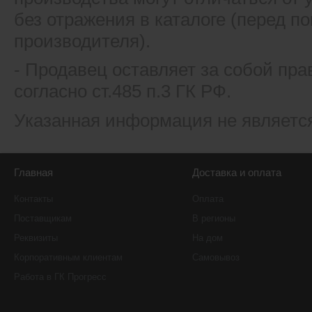
без отражения в каталоге (перед 
производителя).
- Продавец оставляет за собой пра
согласно ст.485 п.3 ГК РФ.
Указанная информация не являетс
Главная
Доставка и оплата
Контакты
Оплата
Поставщикам
В регионы
Реквизиты
На дом
Корпоративным клиентам
Самовывоз
Работа в ГК Прогресс