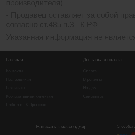
производителя).
- Продавец оставляет за собой пра
согласно ст.485 п.3 ГК РФ.
Указанная информация не являетс
Главная
Доставка и оплата
Контакты
Оплата
Поставщикам
В регионы
Реквизиты
На дом
Корпоративным клиентам
Самовывоз
Работа в ГК Прогресс
Написать в мессенджер
Способы 