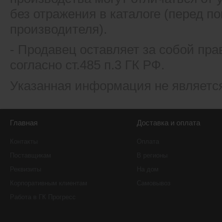
без отражения в каталоге (перед 
производителя).
- Продавец оставляет за собой пра
согласно ст.485 п.3 ГК РФ.
Указанная информация не являетс
Главная
Доставка и оплата
Контакты
Оплата
Поставщикам
В регионы
Реквизиты
На дом
Корпоративным клиентам
Самовывоз
Работа в ГК Прогресс