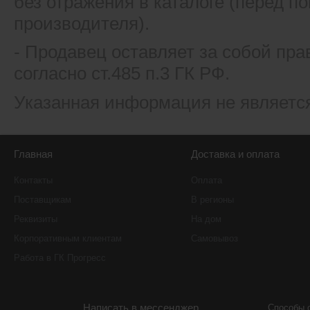
без отражения в каталоге (перед 
производителя).
- Продавец оставляет за собой пра
согласно ст.485 п.3 ГК РФ.
Указанная информация не являетс
Главная
Доставка и оплата
Контакты
Оплата
Поставщикам
В регионы
Реквизиты
На дом
Корпоративным клиентам
Самовывоз
Работа в ГК Прогресс
Написать в мессенджер
Способы 