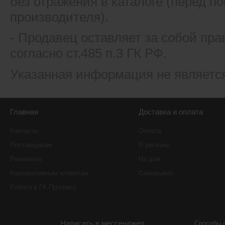
без отражения в каталоге (перед 
производителя).
- Продавец оставляет за собой пра
согласно ст.485 п.3 ГК РФ.
Указанная информация не являетс
Главная
Доставка и оплата
Контакты
Оплата
Поставщикам
В регионы
Реквизиты
На дом
Корпоративным клиентам
Самовывоз
Работа в ГК Прогресс
Написать в мессенджер
Способы 