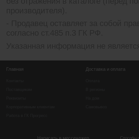
без отражения в каталоге (перед 
производителя).
- Продавец оставляет за собой пра
согласно ст.485 п.3 ГК РФ.
Указанная информация не являетс
Главная
Доставка и оплата
Контакты
Оплата
Поставщикам
В регионы
Реквизиты
На дом
Корпоративным клиентам
Самовывоз
Работа в ГК Прогресс
Написать в мессенджер
Способы 