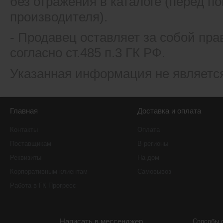
без отражения в каталоге (перед 
производителя).
- Продавец оставляет за собой пра
согласно ст.485 п.3 ГК РФ.
Указанная информация не являетс
Главная
Доставка и оплата
Контакты
Оплата
Поставщикам
В регионы
Реквизиты
На дом
Корпоративным клиентам
Самовывоз
Работа в ГК Прогресс
Написать в мессенджер
Способы 