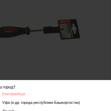
код товара: 00000000426
ш город?
Екатеринбург
вис
Уфа (и др. города республики Башкортостан)
Отзывы, вопросы