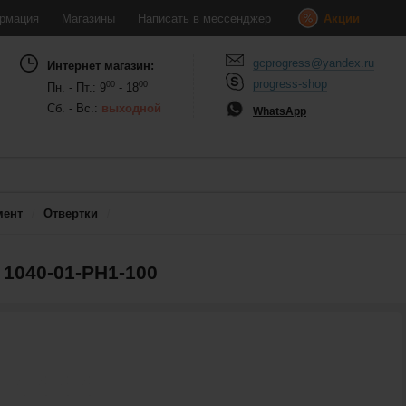
рмация
Магазины
Написать в мессенджер
Акции
gcprogress@yandex.ru
Интернет магазин:
progress-shop
00
00
Пн. - Пт.: 9
- 18
Сб. - Вс.:
выходной
WhatsApp
мент
Отвертки
1040-01-PH1-100