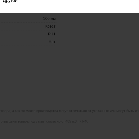
Другой
100 мм
Крест
PH1
Нет
 товара, а так же место производства могут отличаться от указанных или могут быть 
тра цены товара под заказ, согласно ст.485 п.3 ГК РФ.