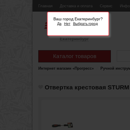
Главная
Доставка и оплата
Сервис
Инфо
Ваш город Екатеринбург?
Да
Нет
Выбрать город
Екатеринбург
Каталог товаров
Интернет магазин «Прогресс»
Ручной инстру
Отвертка крестовая STURM 