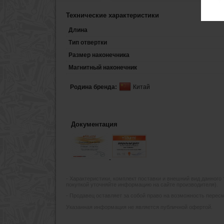
Технические характеристики
Длина
Тип отвертки
Размер наконечника
Магнитный наконечник
Родина бренда:
Китай
Документация
- Xарактеристики, комплект поставки и внешний вид данного
покупкой уточняйте информацию на сайте производителя).
- Продавец оставляет за собой право на возможность пересмо
Указанная информация не является публичной офертой.