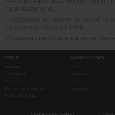
без отражения в каталоге (перед 
производителя).
- Продавец оставляет за собой пра
согласно ст.485 п.3 ГК РФ.
Указанная информация не являетс
Главная
Доставка и оплата
Контакты
Оплата
Поставщикам
В регионы
Реквизиты
На дом
Корпоративным клиентам
Самовывоз
Работа в ГК Прогресс
Написать в мессенджер
Способы 