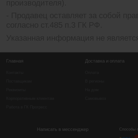
производителя).
- Продавец оставляет за собой пра
согласно ст.485 п.3 ГК РФ.
Указанная информация не являетс
Главная
Доставка и оплата
Контакты
Оплата
Поставщикам
В регионы
Реквизиты
На дом
Корпоративным клиентам
Самовывоз
Работа в ГК Прогресс
Написать в мессенджер
Способы 