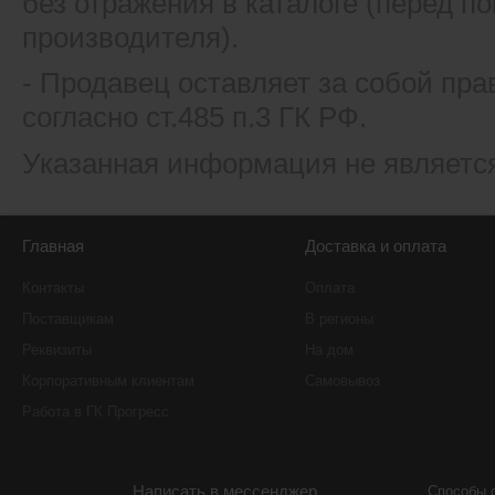
без отражения в каталоге (перед 
производителя).
- Продавец оставляет за собой пра
согласно ст.485 п.3 ГК РФ.
Указанная информация не являетс
Главная
Доставка и оплата
Контакты
Оплата
Поставщикам
В регионы
Реквизиты
На дом
Корпоративным клиентам
Самовывоз
Работа в ГК Прогресс
Написать в мессенджер
Способы 