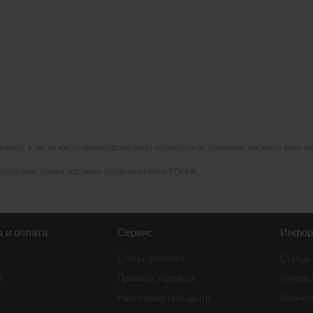
 товара, а так же место производства могут отличаться от указанных или могут быть 
тра цены товара под заказ, согласно ст.485 п.3 ГК РФ.
а и оплата
Сервис
Инфор
Статус ремонта
Статьи
ы
Правила торговли
Группа
Наш сервисный центр
Кальку