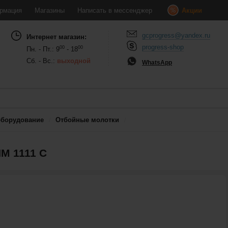
рмация
Магазины
Написать в мессенджер
Акции
gcprogress@yandex.ru
Интернет магазин:
progress-shop
00
00
Пн. - Пт.: 9
- 18
Сб. - Вс.:
выходной
WhatsApp
оборудование
Отбойные молотки
M 1111 C