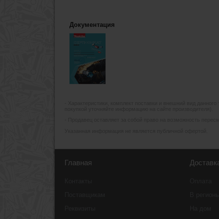
Документация
- Xарактеристики, комплект поставки и внешний вид данного
покупкой уточняйте информацию на сайте производителя).
- Продавец оставляет за собой право на возможность пересмо
Указанная информация не является публичной офертой.
Главная
Доставк
Контакты
Оплата
Поставщикам
В регион
Реквизиты
На дом