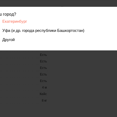
Комплектация
ш город?
Пика
1300
Кейс
Екатеринбург
SDS-MAX
17.2 Дж
Уфа (и др. города республики Башкортостан)
2650 уд./мин.
Другой
1100-2650 уд./мин.
Вертикальное
Есть
Есть
Есть
Есть
Есть
4 м
Кейс
8 кг