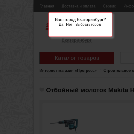
Главная
Доставка и оплата
Сервис
Инфо
Ваш город Екатеринбург?
Да
Нет
Выбрать город
Екатеринбург
Каталог товаров
Интернет магазин «Прогресс»
Строительное 
Отбойный молоток Makita H