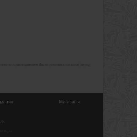
изменены производителем без отражения в каталоге (перед
мация
Магазины
 VK
ляторы