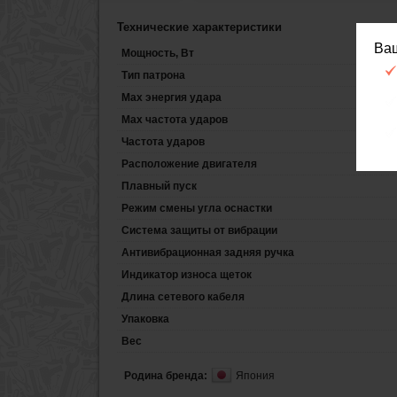
Технические характеристики
Ва
Мощность, Вт
Тип патрона
Max энергия удара
Max частота ударов
Частота ударов
Расположение двигателя
Плавный пуск
Режим смены угла оснастки
Система защиты от вибрации
Антивибрационная задняя ручка
Индикатор износа щеток
Длина сетевого кабеля
Упаковка
Вес
Родина бренда:
Япония