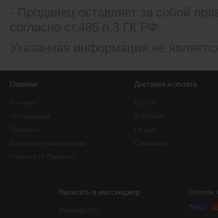
- Продавец оставляет за собой пра
согласно ст.485 п.3 ГК РФ.
Указанная информация не являетс
Главная
Доставка и оплата
Контакты
Оплата
Поставщикам
В регионы
Реквизиты
На дом
Корпоративным клиентам
Самовывоз
Работа в ГК Прогресс
Написать в мессенджер
Способы 
Whatsapp ЧАТ