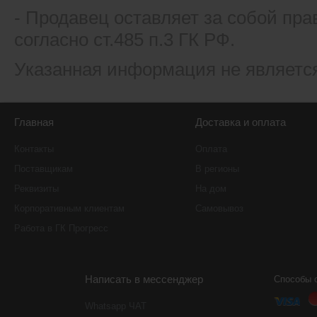
- Продавец оставляет за собой пра
согласно ст.485 п.3 ГК РФ.
Указанная информация не являетс
Главная
Доставка и оплата
Контакты
Оплата
Поставщикам
В регионы
Реквизиты
На дом
Корпоративным клиентам
Самовывоз
Работа в ГК Прогресс
Написать в мессенджер
Способы 
Whatsapp ЧАТ