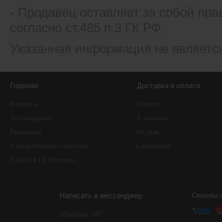
- Продавец оставляет за собой пра
согласно ст.485 п.3 ГК РФ.
Указанная информация не являетс
Главная
Доставка и оплата
Контакты
Оплата
Поставщикам
В регионы
Реквизиты
На дом
Корпоративным клиентам
Самовывоз
Работа в ГК Прогресс
Написать в мессенджер
Способы 
Whatsapp ЧАТ