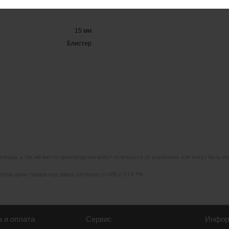
15 мм
Блистер
 товара, а так же место производства могут отличаться от указанных или могут быть 
тра цены товара под заказ, согласно ст.485 п.3 ГК РФ.
а и оплата
Сервис
Инфор