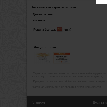
Технические характеристики
Длина лезвия
Упаковка
Родина бренда:
Китай
Документация
- Xарактеристики, комплект поставки и внешний вид данного
покупкой уточняйте информацию на сайте производителя).
- Продавец оставляет за собой право на возможность пересмо
Указанная информация не является публичной офертой.
Главная
Доставк