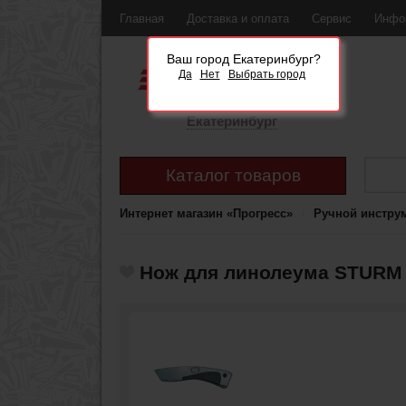
Главная
Доставка и оплата
Сервис
Инфо
Ваш город Екатеринбург?
Да
Нет
Выбрать город
Екатеринбург
Каталог товаров
Интернет магазин «Прогресс»
Ручной инстру
Нож для линолеума STURM 