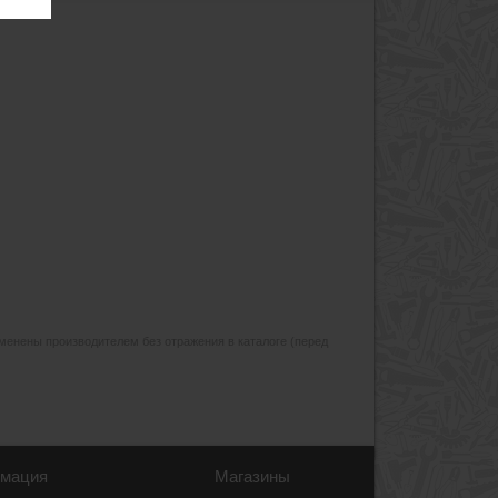
изменены производителем без отражения в каталоге (перед
мация
Магазины