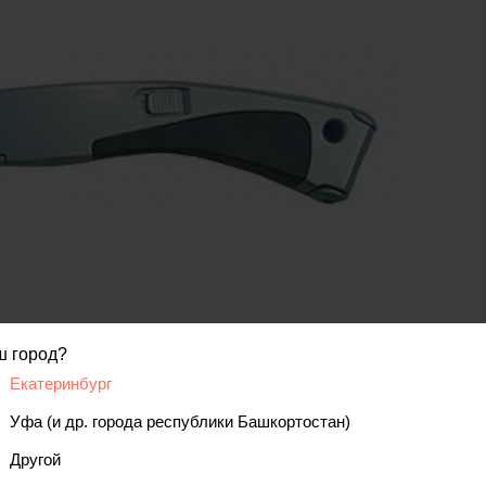
ш город?
код товара: 00000000875
Екатеринбург
Уфа (и др. города республики Башкортостан)
вис
Отзывы, вопросы
Другой