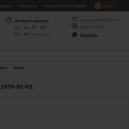
рмация
Магазины
Написать в мессенджер
Акции
gcprogress@yandex.ru
Интернет магазин:
progress-shop
00
00
Пн. - Пт.: 9
- 18
Сб. - Вс.:
выходной
WhatsApp
мент
Ножи
1076-02-P2