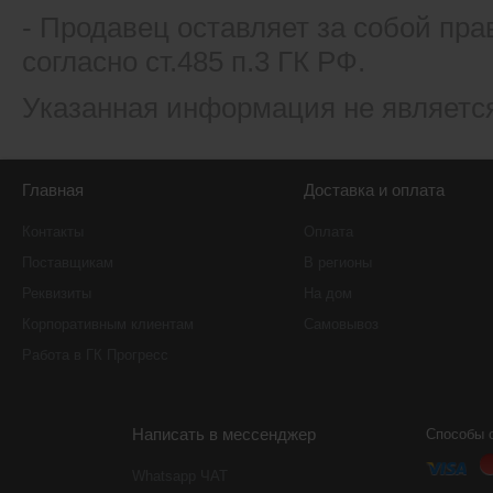
- Продавец оставляет за собой пра
согласно ст.485 п.3 ГК РФ.
Указанная информация не являетс
Главная
Доставка и оплата
Контакты
Оплата
Поставщикам
В регионы
Реквизиты
На дом
Корпоративным клиентам
Самовывоз
Работа в ГК Прогресс
Написать в мессенджер
Способы 
Whatsapp ЧАТ