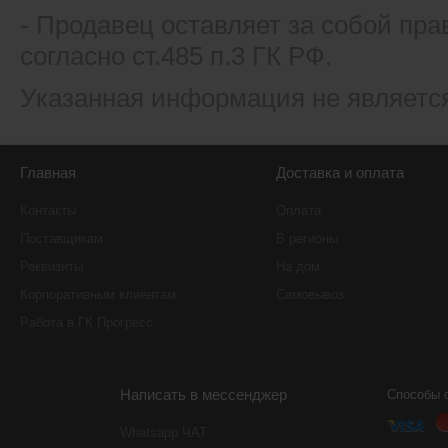
- Продавец оставляет за собой пра
согласно ст.485 п.3 ГК РФ.
Указанная информация не являетс
Главная
Доставка и оплата
Контакты
Оплата
Поставщикам
В регионы
Реквизиты
На дом
Корпоративным клиентам
Самовывоз
Работа в ГК Прогресс
Написать в мессенджер
Способы 
Whatsapp ЧАТ