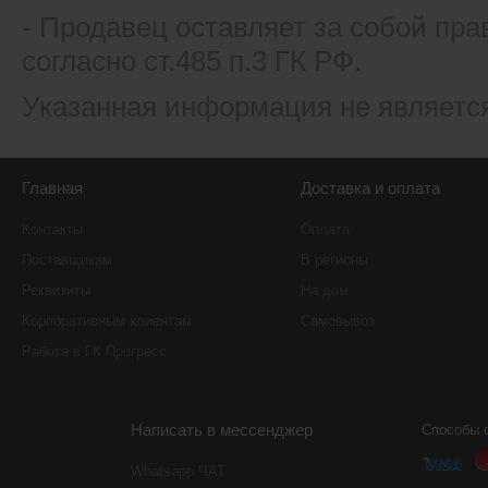
- Продавец оставляет за собой пра
согласно ст.485 п.3 ГК РФ.
Указанная информация не являетс
Главная
Доставка и оплата
Контакты
Оплата
Поставщикам
В регионы
Реквизиты
На дом
Корпоративным клиентам
Самовывоз
Работа в ГК Прогресс
Написать в мессенджер
Способы 
Whatsapp ЧАТ