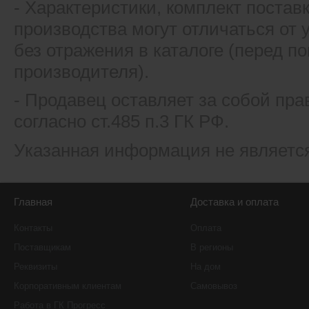
- Xарактеристики, комплект постав
производства могут отличаться от
без отражения в каталоге (перед 
производителя).
- Продавец оставляет за собой пра
согласно ст.485 п.3 ГК РФ.
Указанная информация не являетс
Главная
Доставка и оплата
Контакты
Оплата
Поставщикам
В регионы
Реквизиты
На дом
Корпоративным клиентам
Самовывоз
Работа в ГК Прогресс