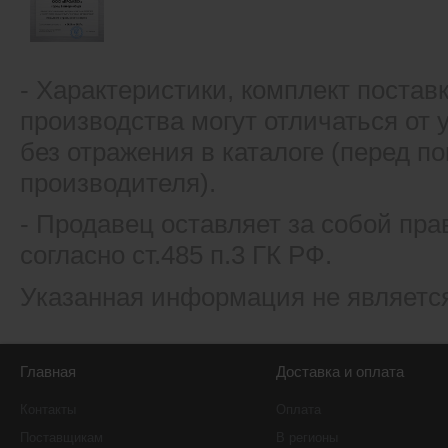
- Xарактеристики, комплект постав
производства могут отличаться от
без отражения в каталоге (перед 
производителя).
- Продавец оставляет за собой пра
согласно ст.485 п.3 ГК РФ.
Указанная информация не являетс
Главная
Доставка и оплата
Контакты
Оплата
Поставщикам
В регионы