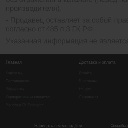
производителя).
- Продавец оставляет за собой пра
согласно ст.485 п.3 ГК РФ.
Указанная информация не являетс
Главная
Доставка и оплата
Контакты
Оплата
Поставщикам
В регионы
Реквизиты
На дом
Корпоративным клиентам
Самовывоз
Работа в ГК Прогресс
Написать в мессенджер
Способы 