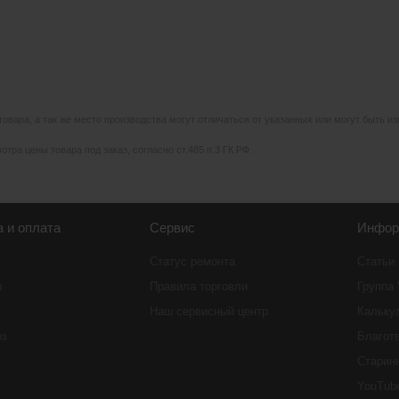
 товара, а так же место производства могут отличаться от указанных или могут быть 
тра цены товара под заказ, согласно ст.485 п.3 ГК РФ.
а и оплата
Сервис
Инфор
Статус ремонта
Статьи
ы
Правила торговли
Группа
Наш сервисный центр
Кальку
оз
Благот
Старин
YouTub