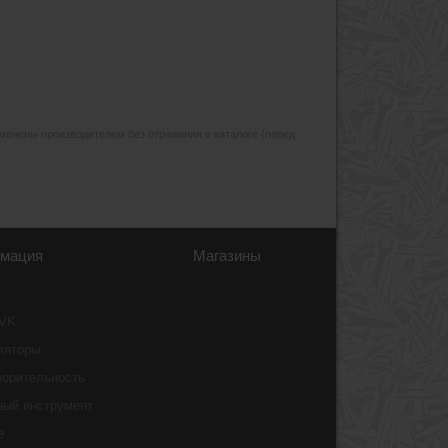
изменены производителем без отражения в каталоге (перед
мация
Магазины
 VK
ляторы
ворительность
ный инструмент
e