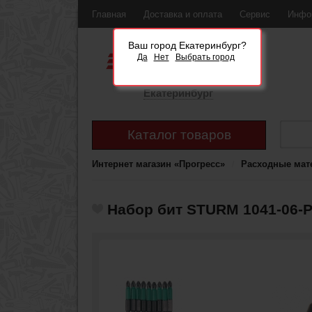
Главная
Доставка и оплата
Сервис
Инфо
Ваш город Екатеринбург?
Да
Нет
Выбрать город
Екатеринбург
Каталог товаров
Интернет магазин «Прогресс»
Расходные мат
Набор бит STURM 1041-06-P