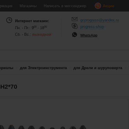
рмация
Магазины
Написать в мессенджер
Акции
gcprogress@yandex.ru
Интернет магазин:
progress-shop
00
00
Пн. - Пт.: 9
- 18
Сб. - Вс.:
выходной
WhatsApp
ериалы
для Электроинструмента
для Дрели и шуруповерта
H2*70