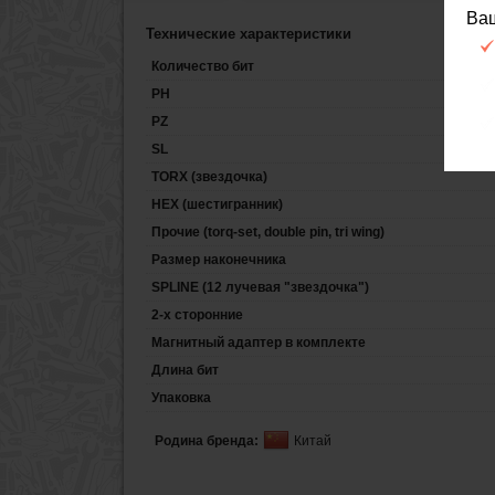
Ва
Технические характеристики
Количество бит
PH
PZ
SL
TORX (звездочка)
HEX (шестигранник)
Прочие (torq-set, double pin, tri wing)
Размер наконечника
SPLINE (12 лучевая "звездочка")
2-х сторонние
Магнитный адаптер в комплекте
Длина бит
Упаковка
Родина бренда:
Китай