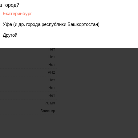
ш город?
Екатеринбург
10 шт
Уфа (и др. города республики Башкортостан)
Есть
Нет
Другой
Нет
Нет
Нет
Нет
PH2
Нет
Нет
Нет
70 мм
Блистер