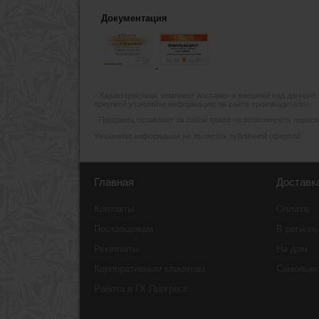
Документация
- Xарактеристики, комплект поставки и внешний вид данного
покупкой уточняйте информацию на сайте производителя).
- Продавец оставляет за собой право на возможность пересмо
Указанная информация не является публичной офертой.
Главная
Доставк
Контакты
Оплата
Поставщикам
В регион
Реквизиты
На дом
Корпоративным клиентам
Самовыв
Работа в ГК Прогресс