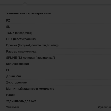
Технические характеристики
PZ
SL
TORX (звездочка)
HEX (шестигранник)
Прочие (torq-set, double pin, tri wing)
Размер наконечника
SPLINE (12 лучевая "звездочка")
Количество бит
PH
Длина бит
2-х сторонние
Магнитный адаптер в комплекте
Набор
Удлинитель для бит
Упаковка
Футляр 