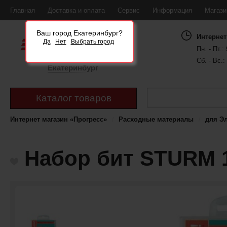
Главная
Доставка и оплата
Сервис
Информация
Магаз
Ваш город Екатеринбург?
Интернет
Да
Нет
Выбрать город
Пн. - Пт.: 
Сб. - Вс.:
Екатеринбург
Каталог товаров
Интернет магазин «Прогресс»
Расходные материалы
для Э
Набор бит STURM 1