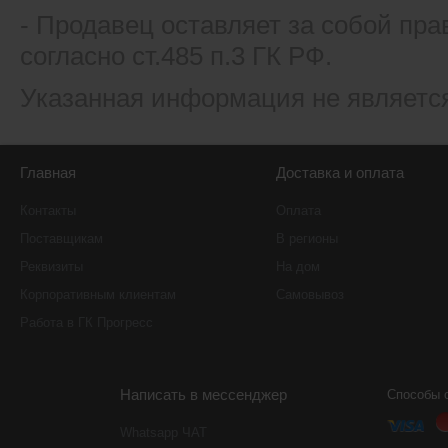
- Продавец оставляет за собой пра
согласно ст.485 п.3 ГК РФ.
Указанная информация не являетс
Главная
Доставка и оплата
Контакты
Оплата
Поставщикам
В регионы
Реквизиты
На дом
Корпоративным клиентам
Самовывоз
Работа в ГК Прогресс
Написать в мессенджер
Способы 
Whatsapp ЧАТ