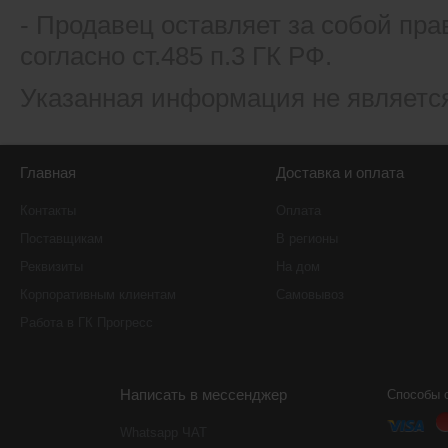
- Продавец оставляет за собой пра
согласно ст.485 п.3 ГК РФ.
Указанная информация не являетс
Главная
Доставка и оплата
Контакты
Оплата
Поставщикам
В регионы
Реквизиты
На дом
Корпоративным клиентам
Самовывоз
Работа в ГК Прогресс
Написать в мессенджер
Способы 
Whatsapp ЧАТ