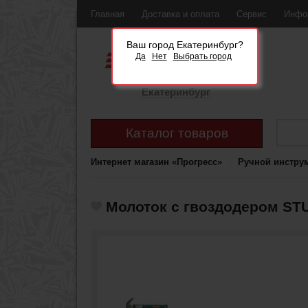
Главная
Доставка и оплата
Сервис
Инфо
Ваш город Екатеринбург?
Да
Нет
Выбрать город
Екатеринбург
Каталог товаров
Интернет магазин «Прогресс»
Ручной инстру
Молоток с гвоздодером STU