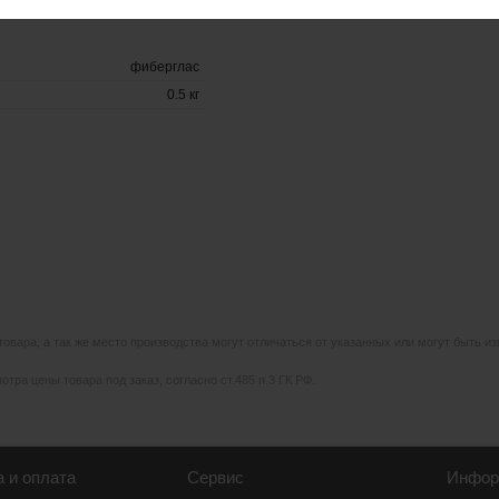
фиберглас
0.5 кг
 товара, а так же место производства могут отличаться от указанных или могут быть 
тра цены товара под заказ, согласно ст.485 п.3 ГК РФ.
а и оплата
Сервис
Инфор