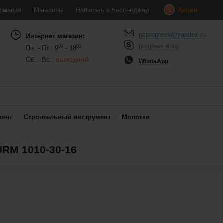
рмация
Магазины
Написать в мессенджер
Акции
gcprogress@yandex.ru
Интернет магазин:
progress-shop
00
00
Пн. - Пт.: 9
- 18
Сб. - Вс.:
выходной
WhatsApp
мент
Строительный инструмент
Молотки
RM 1010-30-16