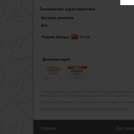
Технические характеристики
Материл рукоятки
Вес
Родина бренда:
Китай
Документация
- Xарактеристики, комплект поставки и внешний вид данного
покупкой уточняйте информацию на сайте производителя).
- Продавец оставляет за собой право на возможность пересмо
Указанная информация не является публичной офертой.
Главная
Доставк