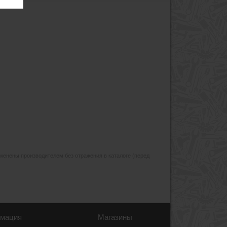
изменены производителем без отражения в каталоге (перед
мация
Магазины