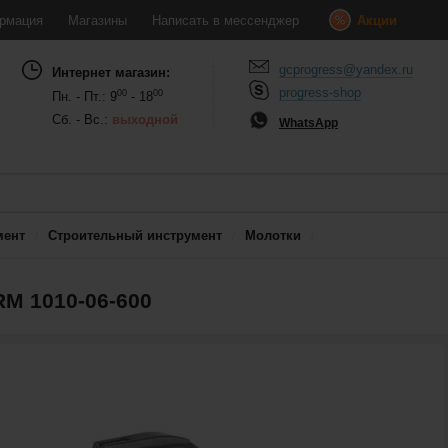
рмация
Магазины
Написать в мессенджер
Акции
gcprogress@yandex.ru
Интернет магазин:
progress-shop
00
00
Пн. - Пт.: 9
- 18
Сб. - Вс.:
выходной
WhatsApp
мент
Строительный инструмент
Молотки
M 1010-06-600