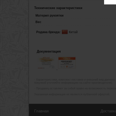
Технические характеристики
Материл рукоятки
Вес
Родина бренда:
Китай
Документация
- Xарактеристики, комплект поставки и внешний вид данного
покупкой уточняйте информацию на сайте производителя).
- Продавец оставляет за собой право на возможность пересмо
Указанная информация не является публичной офертой.
Главная
Доставк