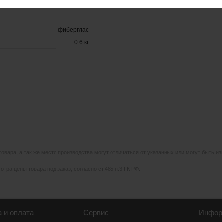
фиберглас
0.6 кг
 товара, а так же место производства могут отличаться от указанных или могут быть 
тра цены товара под заказ, согласно ст.485 п.3 ГК РФ.
а и оплата
Сервис
Инфор