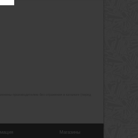
изменены производителем без отражения в каталоге (перед
мация
Магазины