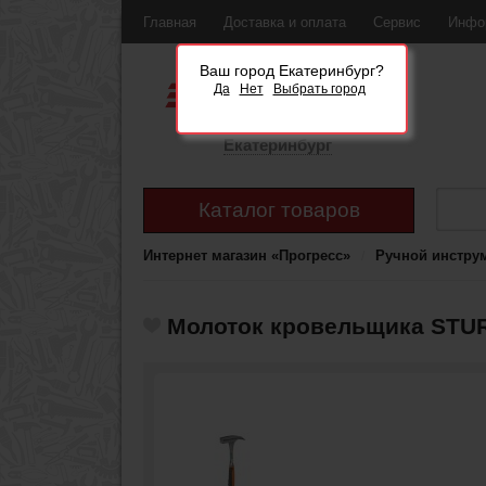
Главная
Доставка и оплата
Сервис
Инфо
Ваш город Екатеринбург?
Да
Нет
Выбрать город
Екатеринбург
Каталог товаров
Интернет магазин «Прогресс»
Ручной инстру
Молоток кровельщика STUR